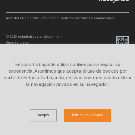
Acceder
|
Registrate
|
Política de Cookies
|
Términos y condiciones
© 2023
estudiatrabajando.com.ar
-
Querés crecer.
Estudia Trabajando utiliza cookies para mejorar su
experiencia. Asumimos que acepta el uso de cookies por
parte de Estudia Trabajando, en caso contrario puede utilizar
Site by
C4f.
studio
la navegación privada en su navegador.
Acepto
Política de Cookies