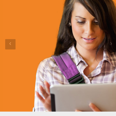
ESTU
DIAN
TE
Ofrecemos a los estudiantes cursos para
contribuir en su formación en un mundo
laboral cada día más exigente.
Registrate como Estudiante