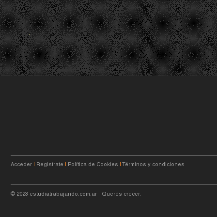
Acceder
|
Registrate
|
Política de Cookies
|
Términos y condiciones
© 2023
estudiatrabajando.com.ar
- Querés crecer.