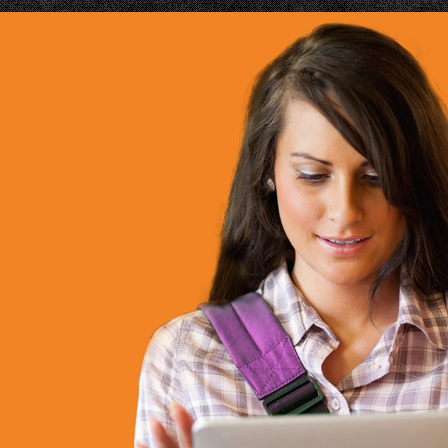
Cursos
IAN
TES
 para contribuir en su
da día más exigente.
Registrate como Estudiante