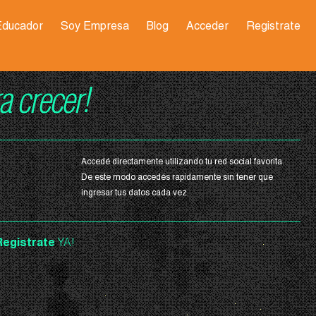
Educador
Soy Empresa
Blog
Acceder
Registrate
a crecer!
Accedé directamente utilizando tu red social favorita.
De este modo accedés rapidamente sin tener que
ingresar tus datos cada vez.
Registrate
YA!