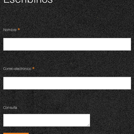
Escribinos
*
Nombre
*
Correo electrónico
Consulta