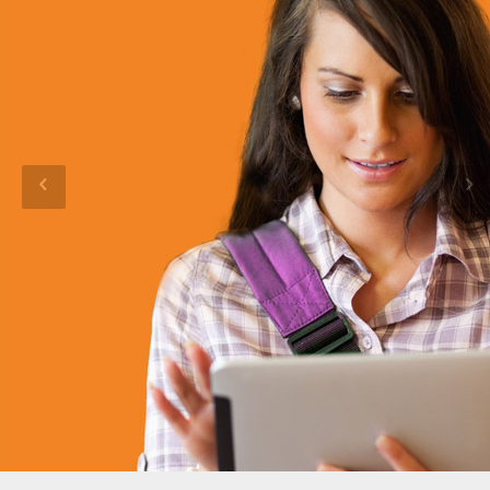
ESTU
DIAN
TE
Ofrecemos a los estudiantes cursos para
contribuir en su formación en un mundo
laboral cada día más exigente.
Registrate como Estudiante