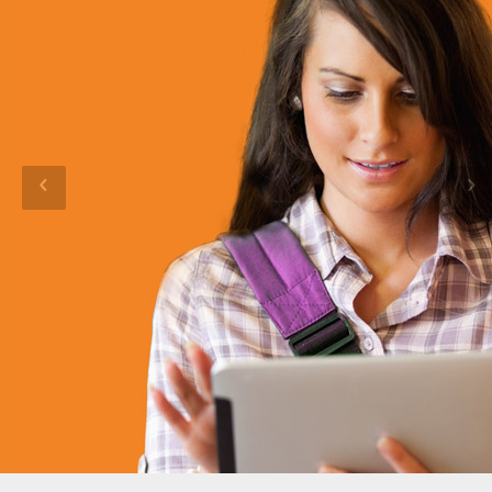
ESTU
DIAN
TE
Ofrecemos a los estudiantes cursos para
contribuir en su formación en un mundo
laboral cada día más exigente.
Registrate como Estudiante