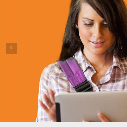
ESTU
DIAN
TE
Ofrecemos a los estudiantes cursos para
contribuir en su formación en un mundo
laboral cada día más exigente.
Registrate como Estudiante