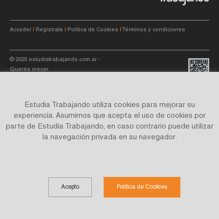
Acceder
|
Registrate
|
Política de Cookies
|
Términos y condiciones
© 2023
estudiatrabajando.com.ar
-
Querés crecer.
Estudia Trabajando utiliza cookies para mejorar su
experiencia. Asumimos que acepta el uso de cookies por
parte de Estudia Trabajando, en caso contrario puede utilizar
Site by
C4f.
studio
la navegación privada en su navegador.
Acepto
Política de Cookies