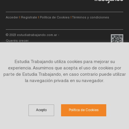
Acceder
|
Registrate
|
Política de Cookies
|
Términos y condiciones
© 2023
estudiatrabajando.com.ar
-
Querés crecer.
Estudia Trabajando utiliza cookies para mejorar su
experiencia. Asumimos que acepta el uso de cookies por
parte de Estudia Trabajando, en caso contrario puede utilizar
Site by
C4f.
studio
la navegación privada en su navegador.
Acepto
Política de Cookies