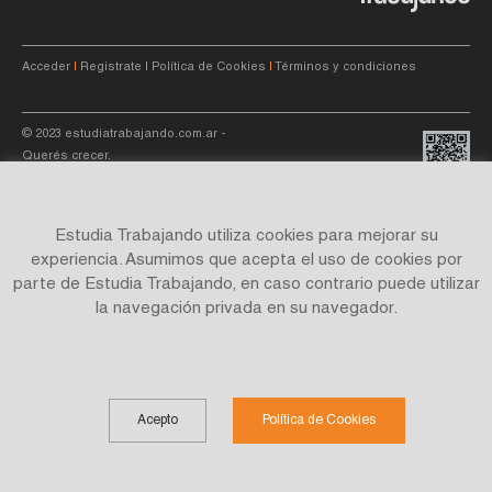
Acceder
|
Registrate
|
Política de Cookies
|
Términos y condiciones
© 2023
estudiatrabajando.com.ar
-
Querés crecer.
Estudia Trabajando utiliza cookies para mejorar su
experiencia. Asumimos que acepta el uso de cookies por
parte de Estudia Trabajando, en caso contrario puede utilizar
Site by
C4f.
studio
la navegación privada en su navegador.
Acepto
Política de Cookies