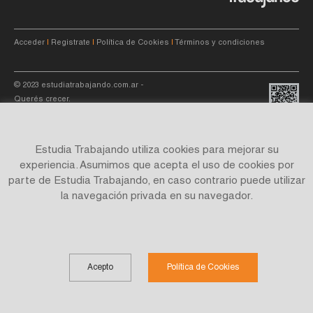
Acceder
|
Registrate
|
Política de Cookies
|
Términos y condiciones
© 2023
estudiatrabajando.com.ar
-
Querés crecer.
Estudia Trabajando utiliza cookies para mejorar su
experiencia. Asumimos que acepta el uso de cookies por
parte de Estudia Trabajando, en caso contrario puede utilizar
Site by
C4f.
studio
la navegación privada en su navegador.
Acepto
Política de Cookies