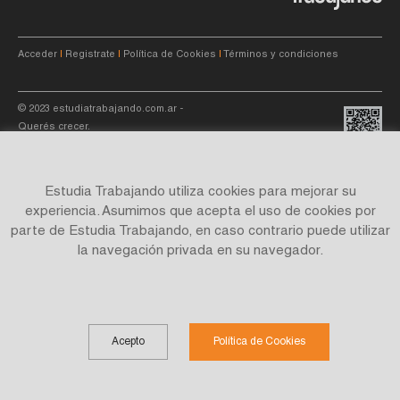
Acceder
|
Registrate
|
Política de Cookies
|
Términos y condiciones
© 2023
estudiatrabajando.com.ar
-
Querés crecer.
Estudia Trabajando utiliza cookies para mejorar su
experiencia. Asumimos que acepta el uso de cookies por
parte de Estudia Trabajando, en caso contrario puede utilizar
Site by
C4f.
studio
la navegación privada en su navegador.
Acepto
Política de Cookies