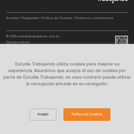
Acceder
|
Registrate
|
Política de Cookies
|
Términos y condiciones
© 2023
estudiatrabajando.com.ar
-
Querés crecer.
Estudia Trabajando utiliza cookies para mejorar su
experiencia. Asumimos que acepta el uso de cookies por
parte de Estudia Trabajando, en caso contrario puede utilizar
Site by
C4f.
studio
la navegación privada en su navegador.
Acepto
Política de Cookies