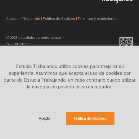
Acceder
|
Registrate
|
Política de Cookies
|
Términos y condiciones
© 2023
estudiatrabajando.com.ar
-
Querés crecer.
Estudia Trabajando utiliza cookies para mejorar su
experiencia. Asumimos que acepta el uso de cookies por
parte de Estudia Trabajando, en caso contrario puede utilizar
Site by
C4f.
studio
la navegación privada en su navegador.
Acepto
Política de Cookies