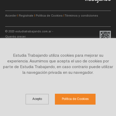
Acceder
|
Registrate
|
Política de Cookies
|
Términos y condiciones
© 2023
estudiatrabajando.com.ar
-
Querés crecer.
Estudia Trabajando utiliza cookies para mejorar su
experiencia. Asumimos que acepta el uso de cookies por
parte de Estudia Trabajando, en caso contrario puede utilizar
Site by
C4f.
studio
la navegación privada en su navegador.
Acepto
Política de Cookies