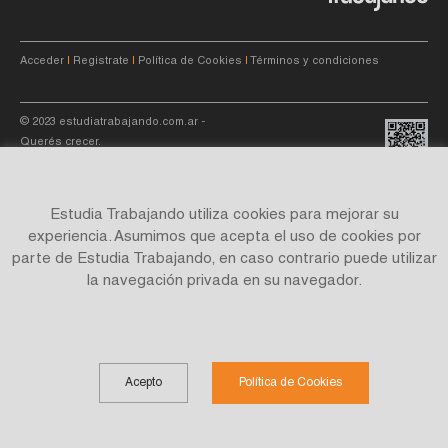
Acceder
|
Registrate
|
Política de Cookies
|
Términos y condiciones
© 2023
estudiatrabajando.com.ar
-
Querés crecer.
Estudia Trabajando utiliza cookies para mejorar su
experiencia. Asumimos que acepta el uso de cookies por
parte de Estudia Trabajando, en caso contrario puede utilizar
Site by
C4f.
studio
la navegación privada en su navegador.
Acepto
Política de Cookies