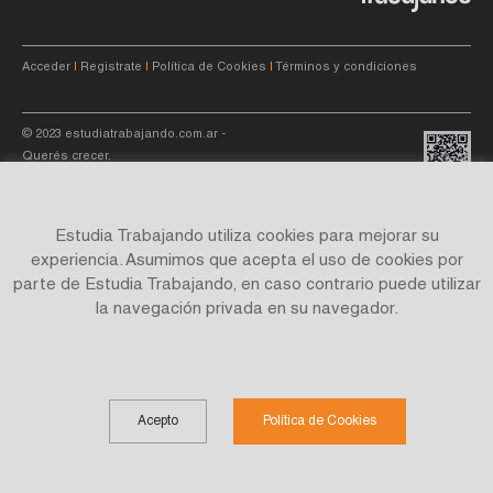
Acceder
|
Registrate
|
Política de Cookies
|
Términos y condiciones
© 2023
estudiatrabajando.com.ar
-
Querés crecer.
Estudia Trabajando utiliza cookies para mejorar su
experiencia. Asumimos que acepta el uso de cookies por
parte de Estudia Trabajando, en caso contrario puede utilizar
Site by
C4f.
studio
la navegación privada en su navegador.
Acepto
Política de Cookies