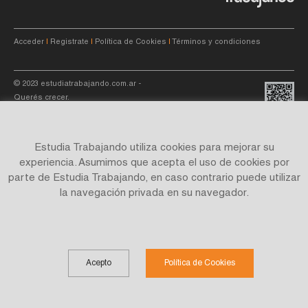
Acceder
|
Registrate
|
Política de Cookies
|
Términos y condiciones
© 2023
estudiatrabajando.com.ar
-
Querés crecer.
Estudia Trabajando utiliza cookies para mejorar su
experiencia. Asumimos que acepta el uso de cookies por
parte de Estudia Trabajando, en caso contrario puede utilizar
Site by
C4f.
studio
la navegación privada en su navegador.
Acepto
Política de Cookies